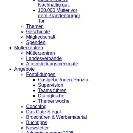
Nachhaltig gut.
100.000 Mütter vor
dem Brandenburger
Tor
Themen
Geschichte
Mitgliedschaft
Spenden
Mütterzentren
Mütterzentren
Landesverbände
Alleinstellungsmerkmale
Angebote
Fortbildungen
Gastgeber!nnen-Prinzip
Supervision
Teams führen
Dialogtische
Themenwoche
Coaching
Das Gute Siegel
Broschüren & Werbematerial
Buchtipps
Newsletter